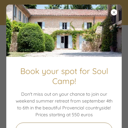
ATHA RETREATS
Connexion au compte
Connectez-vous à votre compte pour accéder à votre
profil, à votre historique et à toutes les pages privées
Book your spot for Soul
auxquelles vous avez accès.
Camp!
Don't miss out on your chance to join our
weekend summer retreat from september 4th
to 6th in the beautiful Provencial countryside!
Prices starting at 550 euros